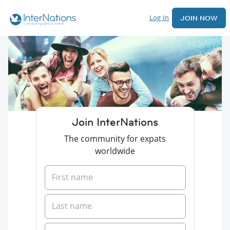
Log In
JOIN NOW
Join InterNations
The community for expats
worldwide