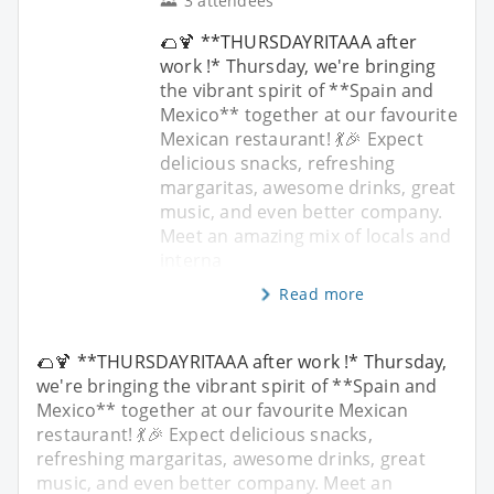
3 attendees
🌮🍹 **THURSDAYRITAAA after
work !* Thursday, we're bringing
the vibrant spirit of **Spain and
Mexico** together at our favourite
Mexican restaurant! 💃🎉 Expect
delicious snacks, refreshing
margaritas, awesome drinks, great
music, and even better company.
Meet an amazing mix of locals and
interna
Read more
🌮🍹 **THURSDAYRITAAA after work !* Thursday,
we're bringing the vibrant spirit of **Spain and
Mexico** together at our favourite Mexican
restaurant! 💃🎉 Expect delicious snacks,
refreshing margaritas, awesome drinks, great
music, and even better company. Meet an