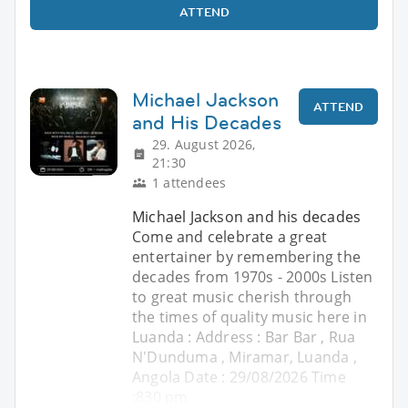
ATTEND
Michael Jackson
ATTEND
and His Decades
29. August 2026,
21:30
1 attendees
Michael Jackson and his decades
Come and celebrate a great
entertainer by remembering the
decades from 1970s - 2000s Listen
to great music cherish through
the times of quality music here in
Luanda : Address : Bar Bar , Rua
N'Dunduma , Miramar, Luanda ,
Angola Date : 29/08/2026 Time
:830 pm