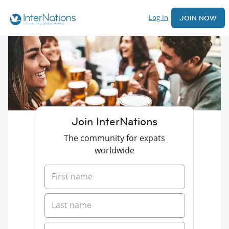
Log In
JOIN NOW
Join InterNations
The community for expats
worldwide