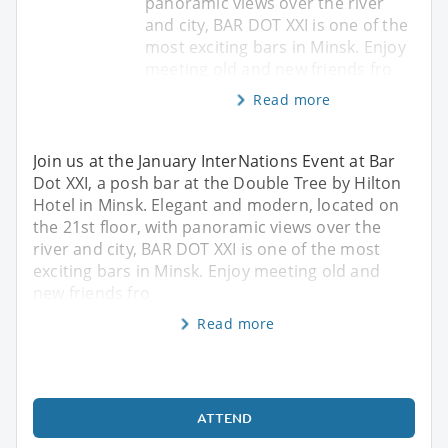
panoramic views over the river
and city, BAR DOT XXI is one of the
most exciting bars in Minsk. Enjoy
meeting old and new friends fro
Read more
Join us at the January InterNations Event at Bar
Dot XXI, a posh bar at the Double Tree by Hilton
Hotel in Minsk. Elegant and modern, located on
the 21st floor, with panoramic views over the
river and city, BAR DOT XXI is one of the most
exciting bars in Minsk. Enjoy meeting old and
new friends fro
Read more
ATTEND