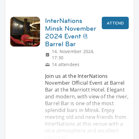
InterNations
ATTEND
Minsk November
2024 Event @
Barrel Bar
14. November 2024,
17:30
14 attendees
Join us at the InterNations
November Official Event at Barrel
Bar at the Marriott Hotel. Elegant
and modern, with view of the river,
Barrel Bar is one of the most
splendid bars in Minsk. Enjoy
meeting old and new friends from
InterNations at this venue with a
nice atmosphere and excellent
choice of