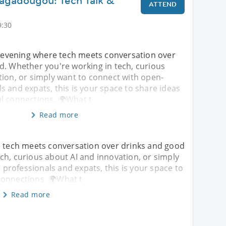
agadougou: Tech Talk &
ATTEND
9:30
ed evening where tech meets conversation over
d. Whether you're working in tech, curious
tion, or simply want to connect with open-
 and expats, this is your space to share ideas
l connections. 🌍What t
Read more
re tech meets conversation over drinks and good
ch, curious about AI and innovation, or simply
rofessionals and expats, this is your space to
connections. 🌍What t
Read more