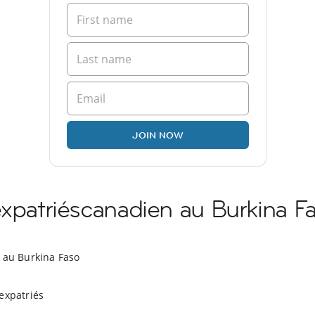
JOIN NOW
expatriéscanadien au Burkina F
 au Burkina Faso
expatriés