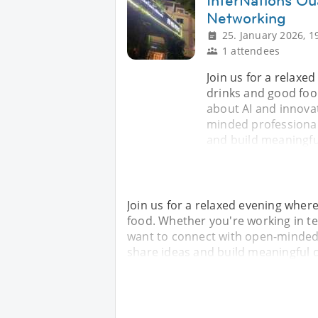
InterNations Ou
Networking
25. January 2026, 1
1 attendees
Join us for a relax
drinks and good foo
about AI and innova
minded professionals
and build meaningfu
Join us for a relaxed evening whe
food. Whether you're working in te
want to connect with open-minded p
share ideas and build meaningful 