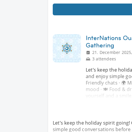
InterNations O
Gathering
21. December 2025,
3 attendees
Let’s keep the holid
and enjoy simple go
Friendly chats · 🌍 M
mood · 🍽️ Food & dr
yourself and a smile
Let’s keep the holiday spirit going
simple good conversations before Ch