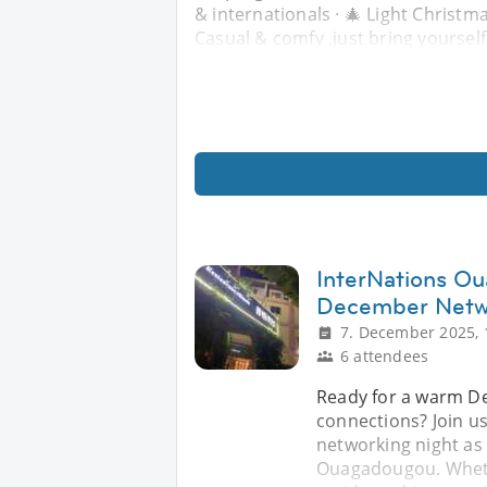
& internationals · 🎄 Light Christm
Casual & comfy ,just bring yourself
InterNations O
December Netw
7. December 2025, 
6 attendees
Ready for a warm De
connections? Join u
networking night as
Ouagadougou. Whethe