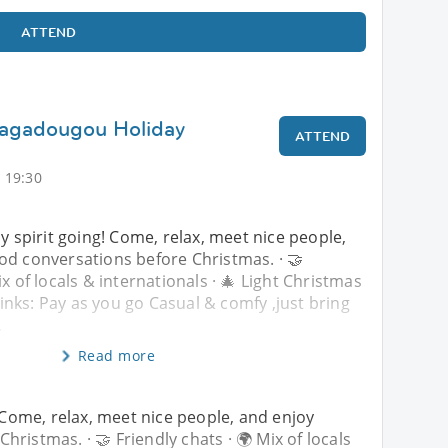
ATTEND
uagadougou Holiday
ATTEND
 19:30
ay spirit going! Come, relax, meet nice people,
od conversations before Christmas. · 🤝
ix of locals & internationals · 🎄 Light Christmas
inks: Pay as you go Casual & comfy ,just bring
.
Read more
! Come, relax, meet nice people, and enjoy
ristmas. · 🤝 Friendly chats · 🌍 Mix of locals