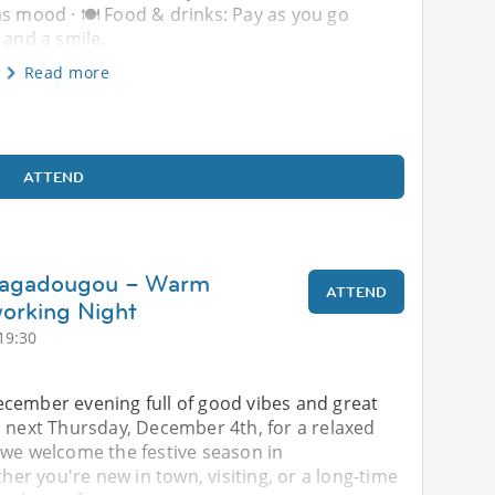
as mood · 🍽️ Food & drinks: Pay as you go
 and a smile.
Read more
ATTEND
uagadougou – Warm
ATTEND
orking Night
19:30
cember evening full of good vibes and great
s next Thursday, December 4th, for a relaxed
 we welcome the festive season in
r you're new in town, visiting, or a long-time