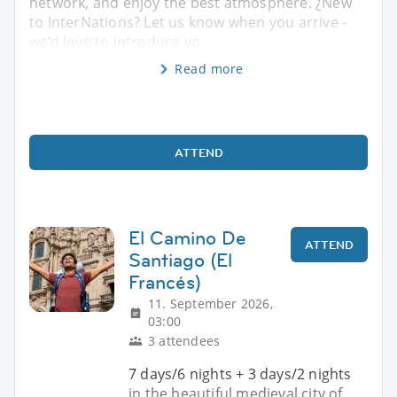
network, and enjoy the best atmosphere. ¿New
to InterNations? Let us know when you arrive -
we’d love to introduce yo
Read more
ATTEND
El Camino De
ATTEND
Santiago (El
Francés)
11. September 2026,
03:00
3 attendees
7 days/6 nights + 3 days/2 nights
in the beautiful medieval city of