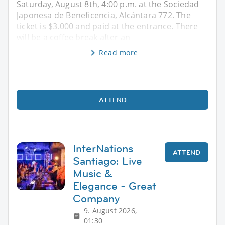
Saturday, August 8th, 4:00 p.m. at the Sociedad
Japonesa de Beneficencia, Alcántara 772. The
ticket is $3.000 and paid at the entrance. There
will be a coffee break after an
Read more
ATTEND
InterNations
ATTEND
Santiago: Live
Music &
Elegance - Great
Company
9. August 2026,
01:30