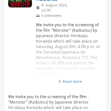
8. August 2026,
22:00
5 attendees
We invite you to the screening of
the film "Monster” (Kaibutsu) by
Japanese director Hirokazu
Koreeda which will take place on
Saturday, August 8th, 4:00 p.m. at
the Sociedad Japonesa de
Beneficencia, Alcántara 772. The
ticket is $3.000 and paid at the
entrance. There will be a coffee
break after an
Read more
We invite you to the screening of the film
"Monster” (Kaibutsu) by Japanese director
Hirokazu Koreeda which will take place on