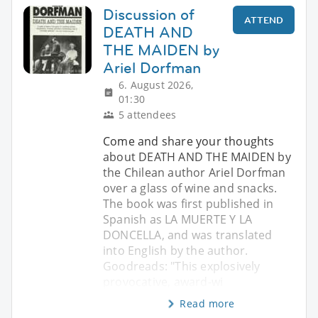
Discussion of
ATTEND
DEATH AND
THE MAIDEN by
Ariel Dorfman
6. August 2026,
01:30
5 attendees
Come and share your thoughts
about DEATH AND THE MAIDEN by
the Chilean author Ariel Dorfman
over a glass of wine and snacks.
The book was first published in
Spanish as LA MUERTE Y LA
DONCELLA, and was translated
into English by the author.
Goodreads: "This explosively
provocative, award-wi
Read more