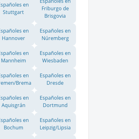
Españoles en
Españoles en
Friburgo de
Stuttgart
Brisgovia
Españoles en
Españoles en
Hannover
Núremberg
Españoles en
Españoles en
Mannheim
Wiesbaden
Españoles en
Españoles en
remen/Brema
Dresde
Españoles en
Españoles en
Aquisgrán
Dortmund
Españoles en
Españoles en
Bochum
Leipzig/Lipsia