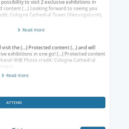
e possibility to visit 2 exclusive exhibitions in
ed content (...) Looking forward to seeing you
redit: Cologne Cathedral Tower (Vierungsturm),
Read more
isit the (...) Protected content (...) and will
sive exhibitions in one go! (...) Protected content
 there! 🫶🏼 Photo credit: Cologne Cathedral
otogra
Read more
ATTEND