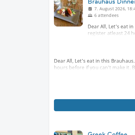
Brauhaus Dinner
7. August 2026, 18:
6 attendees
Dear All, Let's eat i
register atleast 24 h
Dear All, Let's eat in this Brauhaus
hours before if you can't make it. 
Greek Coffee