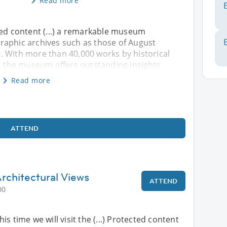
Read more
tected content (...) a remarkable museum
raphic archives such as those of August
. With more than 40,000 works by historical
the museum offers outstanding insights
Read more
ATTEND
chitectural Views
ATTEND
00
is time we will visit the (...) Protected content