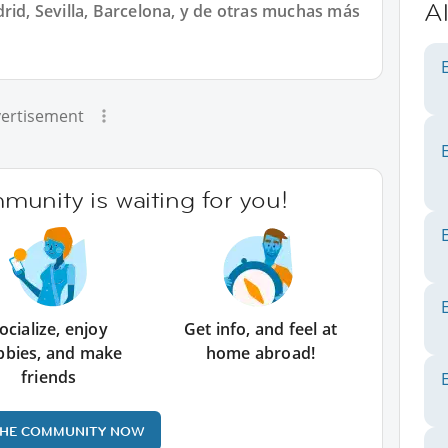
A
rid, Sevilla, Barcelona, y de otras muchas más
ertisement
unity is waiting for you!
ocialize, enjoy
Get info, and feel at
bbies, and make
home abroad!
friends
THE COMMUNITY NOW