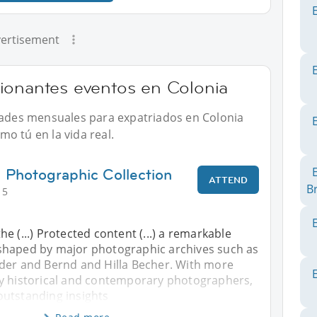
ertisement
ionantes eventos en Colonia
idades mensuales para expatriados en Colonia
o tú en la vida real.
 Photographic Collection
ATTEND
B
15
 the (...) Protected content (...) a remarkable
shaped by major photographic archives such as
der and Bernd and Hilla Becher. With more
y historical and contemporary photographers,
utstanding insights