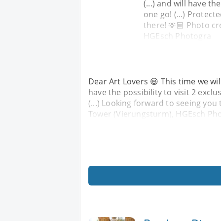
(...) and will have th
one go! (...) Protect
there! 🫶🏼 Photo c
HGEsch Photogra
Dear Art Lovers 😃 This time we will v
have the possibility to visit 2 exclu
(...) Looking forward to seeing you
Tower (Vierungsturm), HGEsch Ph