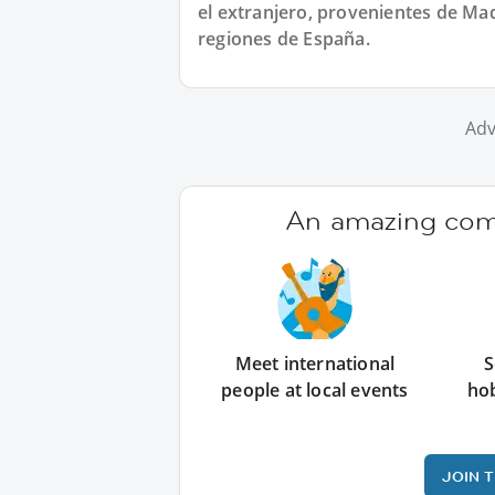
el extranjero, provenientes de Mad
regiones de España.
Adv
An amazing comm
Meet international
S
people at local events
ho
JOIN 