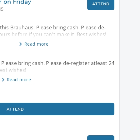
 on Friday
ATTEND
45
n this Brauhaus. Please bring cash. Please de-
ours before if you can't make it. Best wishes!
Read more
. Please bring cash. Please de-register atleast 24
Best wishes!
Read more
ATTEND