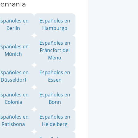
lemania
Españoles en
Españoles en
Berlín
Hamburgo
Españoles en
Españoles en
Fráncfort del
Múnich
Meno
Españoles en
Españoles en
Düsseldorf
Essen
Españoles en
Españoles en
Colonia
Bonn
Españoles en
Españoles en
Ratisbona
Heidelberg