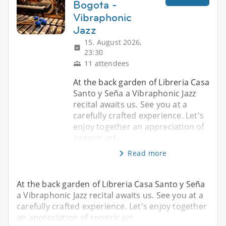
Bogota -
Vibraphonic
Jazz
15. August 2026,
23:30
11 attendees
At the back garden of Libreria Casa
Santo y Seña a Vibraphonic Jazz
recital awaits us. See you at a
carefully crafted experience. Let's
enjoy together an appreciation of
sonoric art.
Read more
At the back garden of Libreria Casa Santo y Seña
a Vibraphonic Jazz recital awaits us. See you at a
carefully crafted experience. Let's enjoy together
an appreciation of sonoric art.