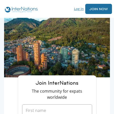
Log In
JOIN NOW
Join InterNations
The community for expats
worldwide