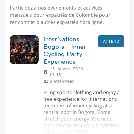
Participez à nos événements et activités
mensuels pour expatriés de Colombie pour
rencontrer d'autres expatriés hors ligne.
InterNations
ATTEND
Bogota - Inner
Cycling Party
Experience
13. August 2026,
01:15
2 attendees
Bring sports clothing and enjoy a
free experience for Internations
members of inner cycling at a
central spot in Bogota. Come
stretch your energy. You need
nothing else to have a great time.
We'll start at 18h30.