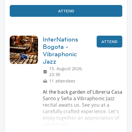
ATTEND
InterNations
ATTEND
Bogota -
Vibraphonic
Jazz
15. August 2026,
23:30
11 attendees
At the back garden of Libreria Casa
Santo y Seña a Vibraphonic Jazz
recital awaits us. See you at a
carefully crafted experience. Let's
enjoy together an appreciation of
sonoric art.