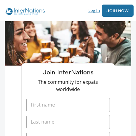
Log In
JOIN NOW
Join InterNations
The community for expats
worldwide