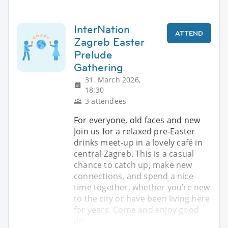
InterNation
ATTEND
Zagreb Easter
Prelude
Gathering
31. March 2026,
18:30
3 attendees
For everyone, old faces and new
Join us for a relaxed pre‑Easter
drinks meet‑up in a lovely café in
central Zagreb. This is a casual
chance to catch up, make new
connections, and spend a nice
time together, whether you’re new
to the city or have been living here
for years. Come and enjoy good
dri