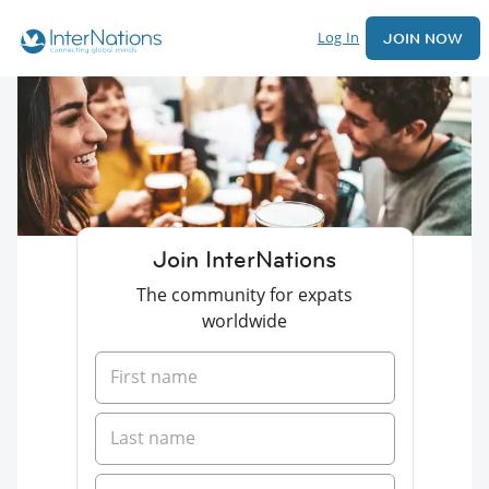
Log In
JOIN NOW
Join InterNations
The community for expats
worldwide