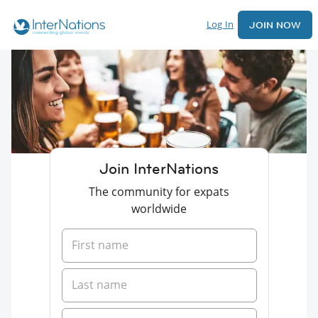
Log In
JOIN NOW
Join InterNations
The community for expats
worldwide