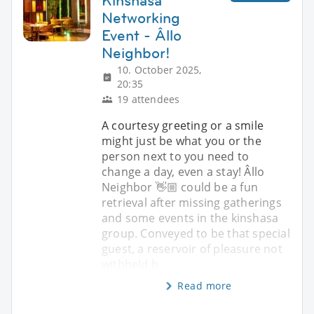
Kinshasa
Networking
Event - Âllo
Neighbor!
10. October 2025,
20:35
19 attendees
A courtesy greeting or a smile
might just be what you or the
person next to you need to
change a day, even a stay! Âllo
Neighbor 👋🏼 could be a fun
retrieval after missing gatherings
and some events in the kinshasa
group. Conveyed to be that special
guest, a reservoir of pleasure not
withheld b
Read more