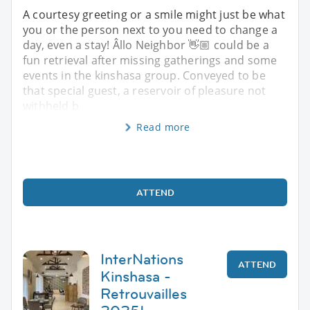
A courtesy greeting or a smile might just be what
you or the person next to you need to change a
day, even a stay! Âllo Neighbor 👋🏼 could be a
fun retrieval after missing gatherings and some
events in the kinshasa group. Conveyed to be
that special guest, a reservoir of pleasure not
withheld b
Read more
ATTEND
InterNations
ATTEND
Kinshasa -
Retrouvailles