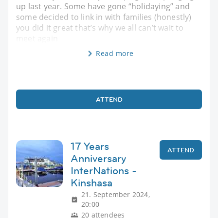
up last year. Some have gone “holidaying” and
some decided to link in with families (honestly)
you did it great that’s why we all can’t wait to
meet again
Read more
ATTEND
17 Years
ATTEND
Anniversary
InterNations -
Kinshasa
21. September 2024,
20:00
20 attendees