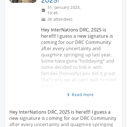
2025!
31. January 2025,
19:45
28 attendees
Hey InterNations DRC, 2025 is
here!!!! I guess a new signature is
coming for our DRC Community
after every uncertainty and
quagmire springing up last year.
Some have gone “holidaying” and
some decided to link in with
families (honestly) you did it great
that’s why we all can’t wait to meet
again
Read more
Hey InterNations DRC, 2025 is here!!!! I guess a
new signature is coming for our DRC Community
after every uncertainty and quagmire springing