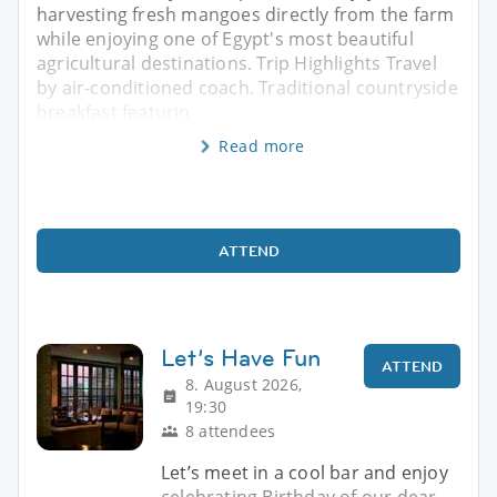
harvesting fresh mangoes directly from the farm
while enjoying one of Egypt's most beautiful
agricultural destinations. Trip Highlights Travel
by air-conditioned coach. Traditional countryside
breakfast featurin
Read more
ATTEND
Let’s Have Fun
ATTEND
8. August 2026,
19:30
8 attendees
Let’s meet in a cool bar and enjoy