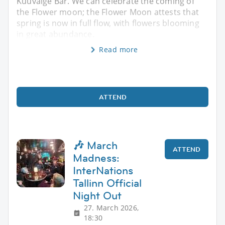
Kuuvalge Bar. We can celebrate the coming of
the Flower moon; the Flower Moon attests that
spring is now in full flow, with flowers blooming
in great abundance.
Read more
ATTEND
🎶 March
ATTEND
Madness:
InterNations
Tallinn Official
Night Out
27. March 2026,
18:30