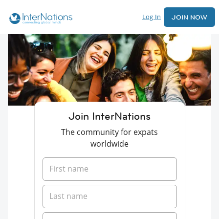
Log In
JOIN NOW
Join InterNations
The community for expats
worldwide