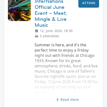
InterNations
ATTEND
Official June
Event – Meet,
Mingle & Live
Music
12. June 2026, 18:30
5 attendees
Summer is here, and it’s the
perfect time to enjoy a Friday
night out with friends at Chicago
1933. Known for its great
atmosphere, drinks, food, and live
music, Chicago is one of Tallinn’s
favorite nightlife spots. Join us on
Friday, 12 June 2026 from 19:30 for
an evening of catching up and
social
Read more