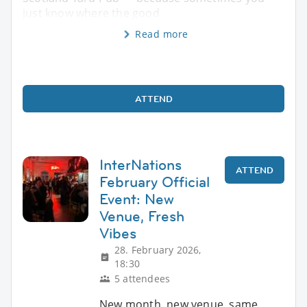
just know where the good
Read more
ATTEND
InterNations
ATTEND
February Official
Event: New
Venue, Fresh
Vibes
28. February 2026,
18:30
5 attendees
New month, new venue, same