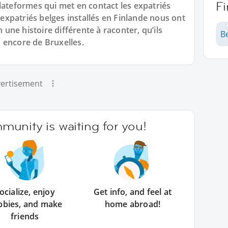
F
lateformes qui met en contact les expatriés
xpatriés belges installés en Finlande nous ont
n une histoire différente à raconter, qu’ils
Be
 encore de Bruxelles.
ertisement
unity is waiting for you!
ocialize, enjoy
Get info, and feel at
bbies, and make
home abroad!
friends