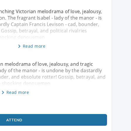
enching Victorian melodrama of love, jealousy,
n. The fragrant Isabel - lady of the manor - is
rdly Captain Francis Levison - cad, bounder,
Gossip, betrayal, and political rivalries
 shocking denouemen
Read more
an melodrama of love, jealousy, and tragic
lady of the manor - is undone by the dastardly
nder, and ebsolute rotter! Gossip, betrayal, and
ng a shocking denouemen
Read more
ATTEND