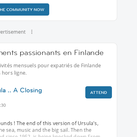
THE COMMUNITY NOW
ertisement
ments passionants en Finlande
ivités mensuels pour expatriés de Finlande
 hors ligne.
la .. A Closing
ATTEND
:30
ounds ! The end of this version of Ursula's,
e sea, music and the big sail. Then the
ood since 1952, is being knocked down From