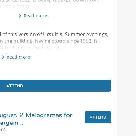
- how fitting .
Read more
d of this version of Ursula's, Summer evenings,
en the building, having stood since 1952, is
to Phoenix - how fitting .
Read more
ATTEND
ugust. 2 Melodramas for
ATTEND
argain...
:00