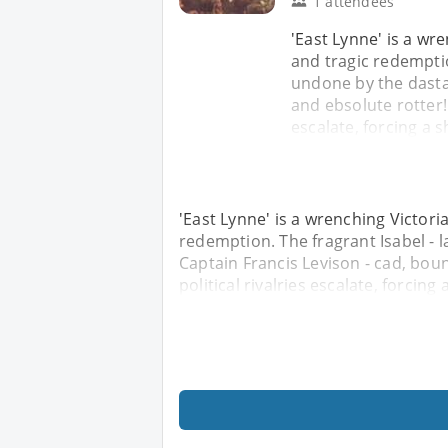
1 attendees
'East Lynne' is a wr
and tragic redemptio
undone by the dasta
and ebsolute rotter! 
escalate, forcing a
'East Lynne' is a wrenching Victori
redemption. The fragrant Isabel - 
Captain Francis Levison - cad, bou
political rivalries escalate, forci