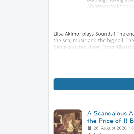
Albatross to Phoenix 
Liisa Akimof plays Sounds ! The en
the sea, music and the big sail. Th
being knocked down From Albatross 
A Scandalous A
the Price of 1! B
28. August 2026, 18