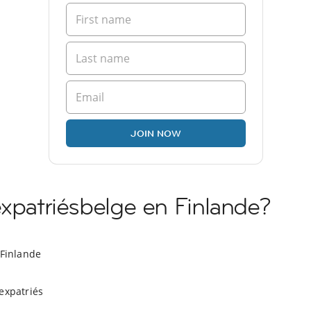
JOIN NOW
expatriésbelge en Finlande?
 Finlande
expatriés