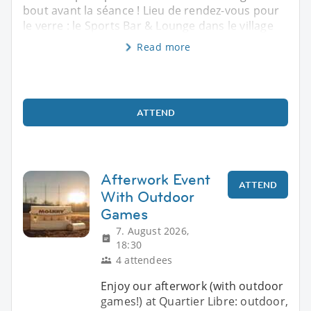
bout avant la séance ! Lieu de rendez-vous pour
le verre : le Sports Bar & Lounge dans le village
Read more
ATTEND
Afterwork Event
ATTEND
With Outdoor
Games
7. August 2026,
18:30
4 attendees
Enjoy our afterwork (with outdoor
games!) at Quartier Libre: outdoor,