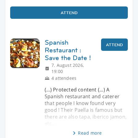
ATTEND
Spanish
ATTEND
Restaurant :
Save the Date !
7. August 2026,
19:00
4 attendees
(...) Protected content (...) A
Spanish restaurant and caterer
that people I know found very
good ! Their Paella is famous but
there are also tapa, iberico jamon,
etc...
Read more