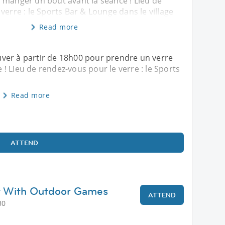
 manger un bout avant la séance ! Lieu de
verre : le Sports Bar & Lounge dans le village
Read more
ver à partir de 18h00 pour prendre un verre
! Lieu de rendez-vous pour le verre : le Sports
Read more
ATTEND
t With Outdoor Games
ATTEND
30