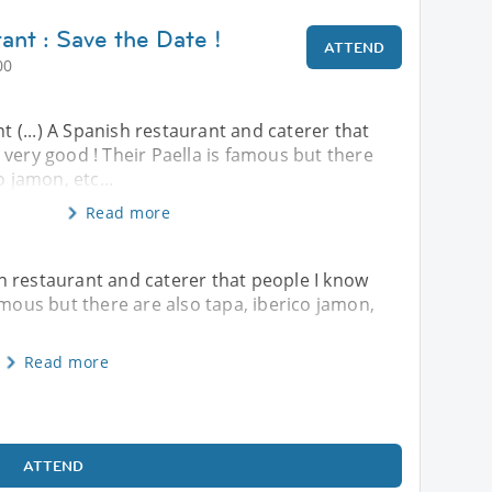
ant : Save the Date !
ATTEND
00
nt (...) A Spanish restaurant and caterer that
very good ! Their Paella is famous but there
o jamon, etc...
Read more
ish restaurant and caterer that people I know
amous but there are also tapa, iberico jamon,
Read more
ATTEND