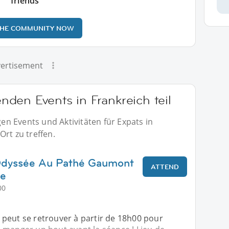
friends
THE COMMUNITY NOW
ertisement
den Events in Frankreich teil
n Events und Aktivitäten für Expats in
Ort zu treffen.
'Odyssée Au Pathé Gaumont
ATTEND
ge
00
peut se retrouver à partir de 18h00 pour