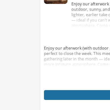
Enjoy our afterwork 
outdoor, sunny, and 
lighter, earlier take
— ideal if you can’t
atmosphere. Come u
Enjoy our afterwork (with outdoor 
perfect to close the week. This meet-
gathering later in the month — idea
more intimate atmosphere. Come 