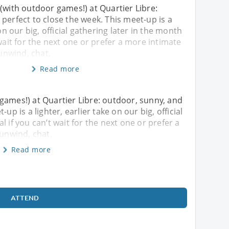
(with outdoor games!) at Quartier Libre:
perfect to close the week. This meet-up is a
 on our big, official gathering later in the month
 wait for the next one or prefer a more intimate
nwind, chat,
Read more
games!) at Quartier Libre: outdoor, sunny, and
up is a lighter, earlier take on our big, official
l if you can’t wait for the next one or prefer a
unwind, chat,
Read more
ATTEND