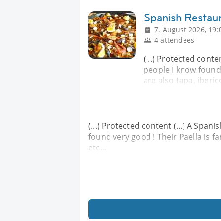
Spanish Restaur
7. August 2026, 19:
4 attendees
(...) Protected conte
people I know found 
are also tapa, iberic
(...) Protected content (...) A Span
found very good ! Their Paella is f
etc...