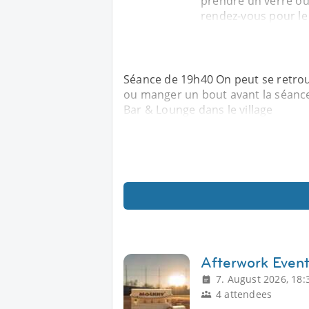
prendre un verre ou
rendez-vous pour le 
Séance de 19h40 On peut se retrou
ou manger un bout avant la séance 
Bar & Lounge dans le village
Afterwork Even
7. August 2026, 18:
4 attendees