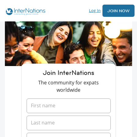
Log In
JOIN NOW
Join InterNations
The community for expats
worldwide