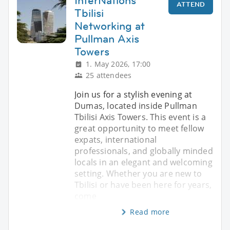
InterNations
ATTEND
Tbilisi
Networking at
Pullman Axis
Towers
1. May 2026, 17:00
25 attendees
Join us for a stylish evening at
Dumas, located inside Pullman
Tbilisi Axis Towers. This event is a
great opportunity to meet fellow
expats, international
professionals, and globally minded
locals in an elegant and welcoming
setting. Whether you are new to
Tbilisi or have been here for years,
come
Read more