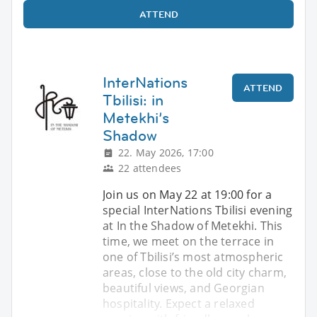
ATTEND
InterNations
ATTEND
Tbilisi: in
Metekhi’s
Shadow
22. May 2026, 17:00
22 attendees
Join us on May 22 at 19:00 for a
special InterNations Tbilisi evening
at In the Shadow of Metekhi. This
time, we meet on the terrace in
one of Tbilisi’s most atmospheric
areas, close to the old city charm,
beautiful views, and Georgian
hospitality. Expect a relaxed