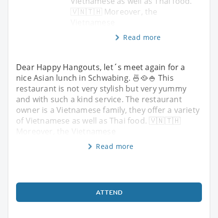
Vietnamese as well as Thai food.
🇻🇳🇹🇭 Moreover, the
Vietnamese
Read more
Dear Happy Hangouts, let´s meet again for a
nice Asian lunch in Schwabing. 🍜🥘🍚 This
restaurant is not very stylish but very yummy
and with such a kind service. The restaurant
owner is a Vietnamese family, they offer a variety
of Vietnamese as well as Thai food. 🇻🇳🇹🇭
Moreover, the Vietnamese
Read more
ATTEND