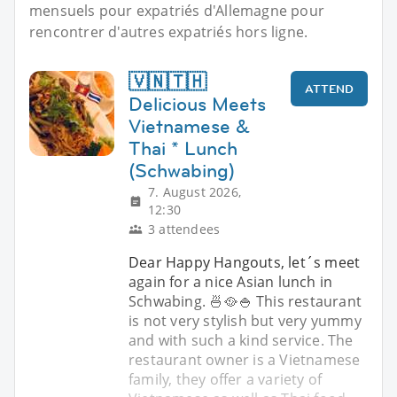
mensuels pour expatriés d'Allemagne pour
rencontrer d'autres expatriés hors ligne.
🇻🇳🇹🇭
ATTEND
Delicious Meets
Vietnamese &
Thai * Lunch
(Schwabing)
7. August 2026,
12:30
3 attendees
Dear Happy Hangouts, let´s meet
again for a nice Asian lunch in
Schwabing. 🍜🥘🍚 This restaurant
is not very stylish but very yummy
and with such a kind service. The
restaurant owner is a Vietnamese
family, they offer a variety of