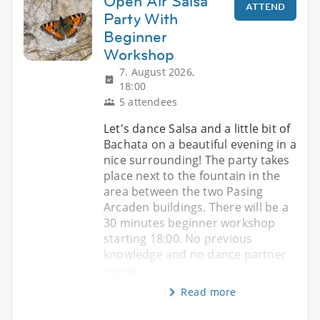
Open Air Salsa
ATTEND
Party With
Beginner
Workshop
7. August 2026,
18:00
5 attendees
Let's dance Salsa and a little bit of
Bachata on a beautiful evening in a
nice surrounding! The party takes
place next to the fountain in the
area between the two Pasing
Arcaden buildings. There will be a
30 minutes beginner workshop
starting 18:00. No previous
knowledge and no dance partner
neede
Read more