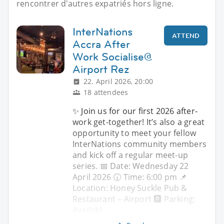
rencontrer d'autres expatriés hors ligne.
InterNations
ATTEND
Accra After
Work Socialise@
Airport Rez
22. April 2026, 20:00
18 attendees
✨ Join us for our first 2026 after-
work get-together! It’s also a great
opportunity to meet your fellow
InterNations community members
and kick off a regular meet-up
series. 📅 Date: Wednesday 22
April 2026 🕡 Time: 6:00 pm 📌
Location: Honey Suckle Pub &
Restaurant – Airport 🅿️ Parking:
Availabl