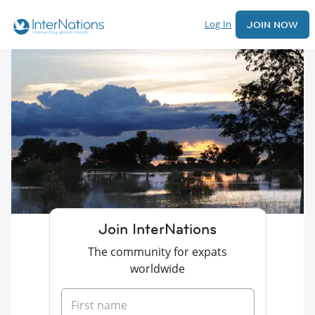
Log In
JOIN NOW
Join InterNations
The community for expats
worldwide