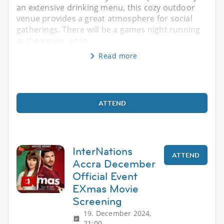
an extensive drinking menu, this cozy outdoor
venue provides a great atmosphere for social
gatherings. There will be a games night running
at the venue, so jo
Read more
ATTEND
InterNations
ATTEND
Accra December
Official Event
EXmas Movie
Screening
19. December 2024,
21:00