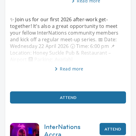
Read more
✨ Join us for our first 2026 after-work get-
together! It’s also a great opportunity to meet
your fellow InterNations community members
and kick off a regular meet-up series. 📅 Date:
Wednesday 22 April 2026 🕡 Time: 6:00 pm 📌
Location: Honey Suckle Pub & Restaurant –
Airport 🅿️ Parking: Availabl
Read more
ATTEND
InterNations
ATTEND
Accra