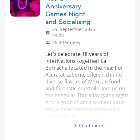
Anniversary
Games Night
and Socialising
25. September 2025,
23:00
36 attendees
Let's celebrate 18 years of
InterNations together! La
Borracha located in the heart of
Accra at Labone, offers rich and
diverse flavors of Mexican food
and fantastic cocktails. Join us on
their regular Thursday game night.
And a good chance to meet your
fellow InterNations community
members. 📅
Read more