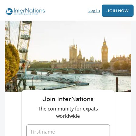
Log In
JOIN NOW
Join InterNations
The community for expats
worldwide