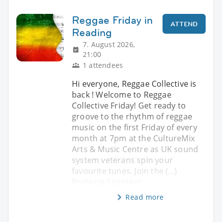
Reggae Friday in
ATTEND
Reading
7. August 2026,
21:00
1 attendees
Hi everyone, Reggae Collective is
back ! Welcome to Reggae
Collective Friday! Get ready to
groove to the rhythm of reggae
music on the first Friday of every
month at 7pm at the CultureMix
Arts & Music Centre as UK sound
system veterans spin your
favourite tunes. Join the (...)
Protected content
Read more