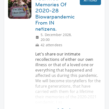
ATTEND
Memories Of
2020-28
Biowarpandemic
From IN
netizens.
5. December 2028,
20:00
42 attendees
Let's share our intimate
recollections of either our own
illness or that of a loved one or
everything that happened and
affected us during this pandemic.
We will become storytellers for the
future generations, that have
carried with them for a lifetime
their memories of the 2020-2021
pandemic. I as