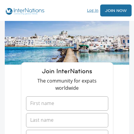
Log In
JOIN NOW
Join InterNations
The community for expats
worldwide