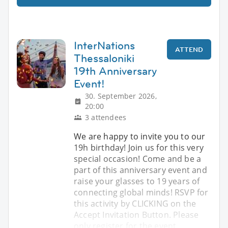
InterNations
ATTEND
Thessaloniki
19th Anniversary
Event!
30. September 2026,
20:00
3 attendees
We are happy to invite you to our
19h birthday! Join us for this very
special occasion! Come and be a
part of this anniversary event and
raise your glasses to 19 years of
connecting global minds! RSVP for
this activity by CLICKING on the
Accept Invitation Button. Please
only register for the event