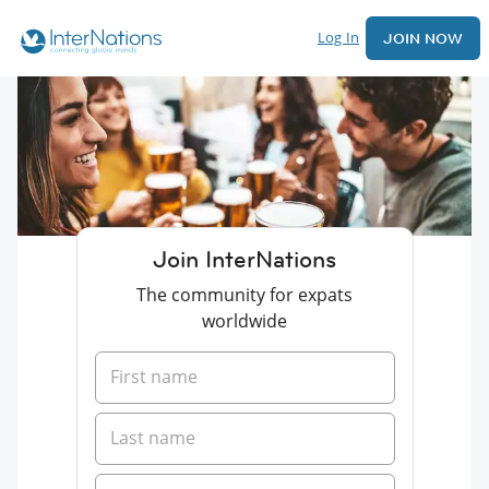
Log In
JOIN NOW
Join InterNations
The community for expats
worldwide