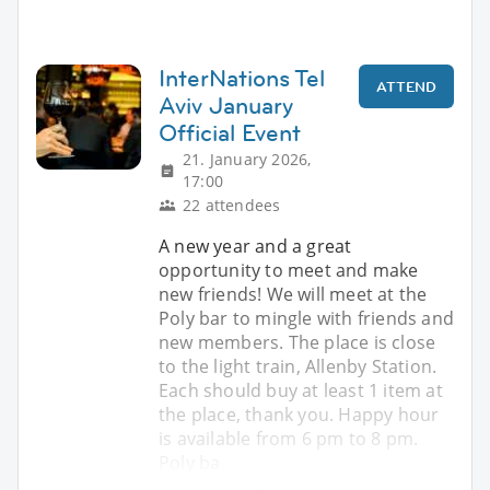
InterNations Tel
ATTEND
Aviv January
Official Event
21. January 2026,
17:00
22 attendees
A new year and a great
opportunity to meet and make
new friends! We will meet at the
Poly bar to mingle with friends and
new members. The place is close
to the light train, Allenby Station.
Each should buy at least 1 item at
the place, thank you. Happy hour
is available from 6 pm to 8 pm.
Poly ba