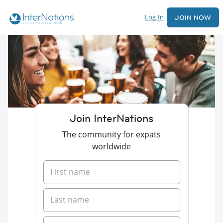
Log In
JOIN NOW
Join InterNations
The community for expats
worldwide