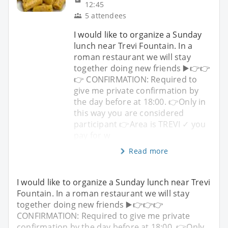
12:45
5 attendees
I would like to organize a Sunday
lunch near Trevi Fountain. In a
roman restaurant we will stay
together doing new friends ▶️👉👉
👉 CONFIRMATION: Required to
give me private confirmation by
the day before at 18:00. 👉Only in
this way you are considered
participant 👉Area is TREVI ✓ you
pay for w
Read more
I would like to organize a Sunday lunch near Trevi
Fountain. In a roman restaurant we will stay
together doing new friends ▶️👉👉👉
CONFIRMATION: Required to give me private
confirmation by the day before at 18:00. 👉Only