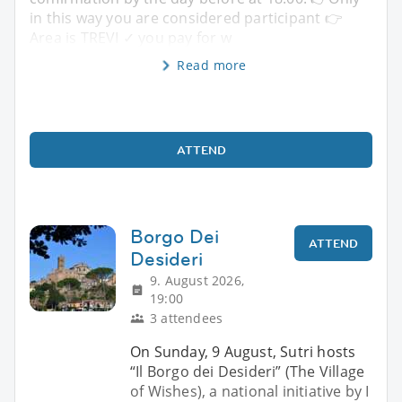
in this way you are considered participant 👉
Area is TREVI ✓ you pay for w
Read more
ATTEND
Borgo Dei
ATTEND
Desideri
9. August 2026,
19:00
3 attendees
On Sunday, 9 August, Sutri hosts
“Il Borgo dei Desideri” (The Village
of Wishes), a national initiative by I