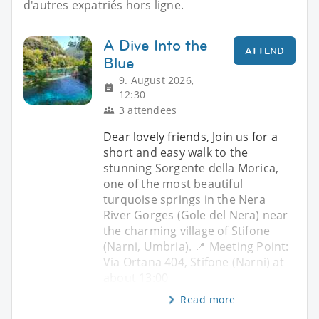
d'autres expatriés hors ligne.
A Dive Into the
ATTEND
Blue
9. August 2026,
12:30
3 attendees
Dear lovely friends, Join us for a
short and easy walk to the
stunning Sorgente della Morica,
one of the most beautiful
turquoise springs in the Nera
River Gorges (Gole del Nera) near
the charming village of Stifone
(Narni, Umbria). 📍 Meeting Point:
Via Ortana 404, Stifone (Narni) at
about 13:00
Read more