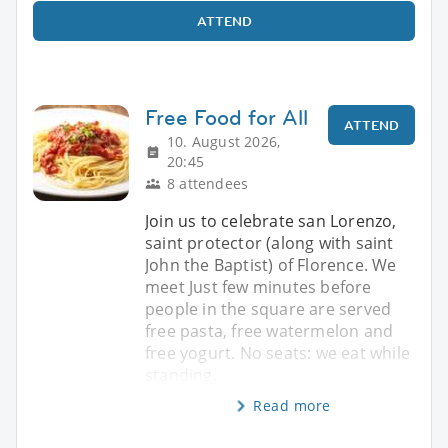
ATTEND
Free Food for All
ATTEND
10. August 2026,
20:45
8 attendees
Join us to celebrate san Lorenzo,
saint protector (along with saint
John the Baptist) of Florence. We
meet Just few minutes before
people in the square are served
free pasta, free watermelon and
free yogurt. No seats: we eat while
standing.
Read more