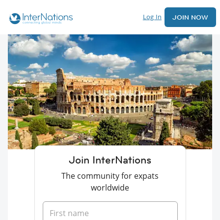
Log In
JOIN NOW
Join InterNations
The community for expats
worldwide