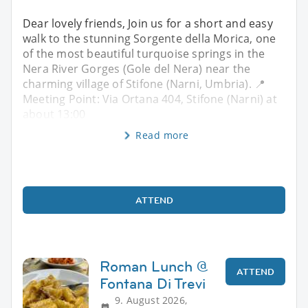
Dear lovely friends, Join us for a short and easy
walk to the stunning Sorgente della Morica, one
of the most beautiful turquoise springs in the
Nera River Gorges (Gole del Nera) near the
charming village of Stifone (Narni, Umbria). 📍
Meeting Point: Via Ortana 404, Stifone (Narni) at
about 13:00
Read more
ATTEND
Roman Lunch @
ATTEND
Fontana Di Trevi
9. August 2026,