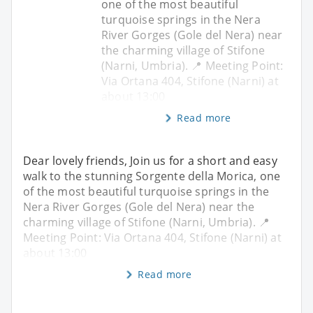
one of the most beautiful
turquoise springs in the Nera
River Gorges (Gole del Nera) near
the charming village of Stifone
(Narni, Umbria). 📍 Meeting Point:
Via Ortana 404, Stifone (Narni) at
about 13:00
Read more
Dear lovely friends, Join us for a short and easy
walk to the stunning Sorgente della Morica, one
of the most beautiful turquoise springs in the
Nera River Gorges (Gole del Nera) near the
charming village of Stifone (Narni, Umbria). 📍
Meeting Point: Via Ortana 404, Stifone (Narni) at
about 13:00
Read more