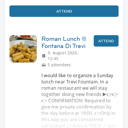
ATTEND
Roman Lunch @
ATTEND
Fontana Di Trevi
9. August 2026,
12:45
5 attendees
I would like to organize a Sunday
lunch near Trevi Fountain. In a
roman restaurant we will stay
together doing new friends ▶️👉👉
👉 CONFIRMATION: Required to
give me private confirmation by
the day before at 18:00. 👉Only in
this way you are considered
participant 👉Area is TREVI ✓ you