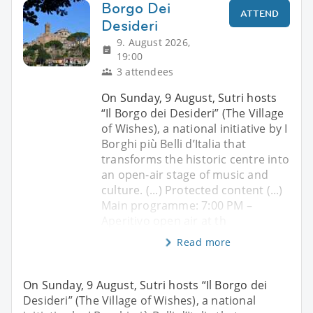
Borgo Dei
ATTEND
Desideri
9. August 2026,
19:00
3 attendees
On Sunday, 9 August, Sutri hosts
“Il Borgo dei Desideri” (The Village
of Wishes), a national initiative by I
Borghi più Belli d’Italia that
transforms the historic centre into
an open-air stage of music and
culture. (...) Protected content (...)
Main programme: 7:00 PM –
Aperitivo open air at th
Read more
On Sunday, 9 August, Sutri hosts “Il Borgo dei
Desideri” (The Village of Wishes), a national