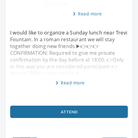
pay for w
Read more
I would like to organize a Sunday lunch near Trevi
Fountain. In a roman restaurant we will stay
together doing new friends ▶️👉👉👉
CONFIRMATION: Required to give me private
confirmation by the day before at 18:00. 👉Only
in this way you are considered participant 👉
Area is TREVI ✓ you pay for w
Read more
ATTEND