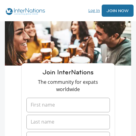
Log In
JOIN NOW
Join InterNations
The community for expats
worldwide