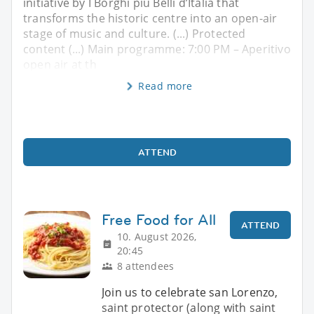
initiative by I Borghi più Belli d’Italia that
transforms the historic centre into an open-air
stage of music and culture. (...) Protected
content (...) Main programme: 7:00 PM – Aperitivo
open air at th
Read more
ATTEND
Free Food for All
ATTEND
10. August 2026,
20:45
8 attendees
Join us to celebrate san Lorenzo,
saint protector (along with saint