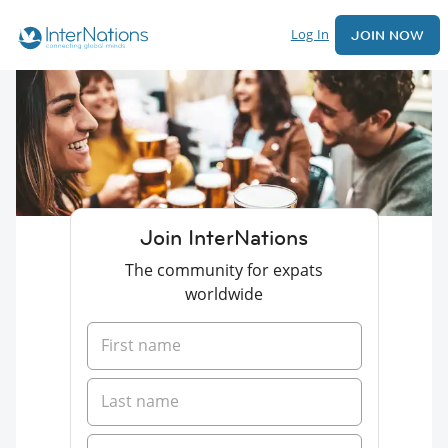
Log In
JOIN NOW
Join InterNations
The community for expats
worldwide