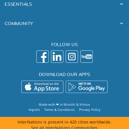
ESSENTIALS
COMMUNITY
FOLLOW US
DOWNLOAD OUR APPS
Made with ❤ in
Munich
&
Vilnius
Imprint
Terms & Conditions
Privacy Policy
InterNations is present in 420 cities worldwide.
See all InterNations Communities