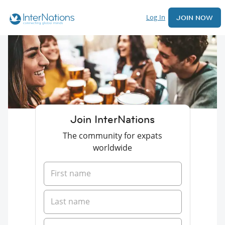
Log In
JOIN NOW
Join InterNations
The community for expats
worldwide