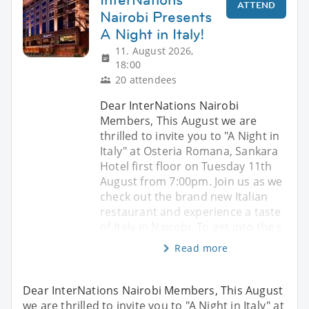
ATTEND
Nairobi Presents
A Night in Italy!
11. August 2026,
18:00
20 attendees
Dear InterNations Nairobi
Members, This August we are
thrilled to invite you to "A Night in
Italy" at Osteria Romana, Sankara
Hotel first floor on Tuesday 11th
August from 7:00pm. Join us as we
check out the brand new Italian
restaurant and experience a taste
of Italy in Nairobi. To get into the s
Read more
Dear InterNations Nairobi Members, This August
we are thrilled to invite you to "A Night in Italy" at