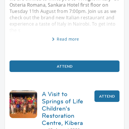
Osteria Romana, Sankara Hotel first floor on
Tuesday 11th August from 7:00pm. Join us as we
check out the brand new Italian restaurant and
experience a taste of Italy in Nairobi. To get into
the s
Read more
ATTEND
A Visit to
ATTEND
Springs of Life
Children's
Restoration
Centre, Kibera