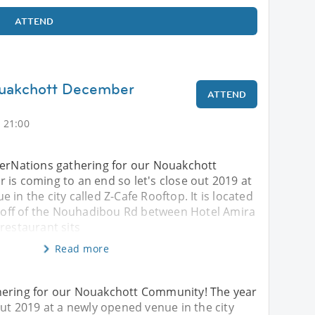
ATTEND
ouakchott December
ATTEND
 21:00
terNations gathering for our Nouakchott
is coming to an end so let's close out 2019 at
 in the city called Z-Cafe Rooftop. It is located
st off of the Nouhadibou Rd between Hotel Amira
restaurant sits
Read more
hering for our Nouakchott Community! The year
out 2019 at a newly opened venue in the city