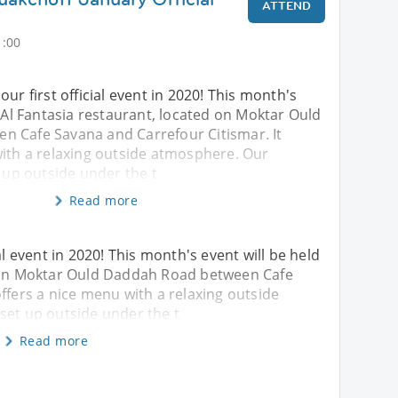
ATTEND
1:00
ur first official event in 2020! This month's
t Al Fantasia restaurant, located on Moktar Ould
 Cafe Savana and Carrefour Citismar. It
with a relaxing outside atmosphere. Our
t up outside under the t
Read more
al event in 2020! This month's event will be held
d on Moktar Ould Daddah Road between Cafe
ffers a nice menu with a relaxing outside
set up outside under the t
Read more