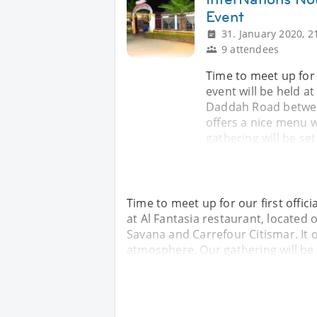
Event
31. January 2020, 2
9 attendees
Time to meet up for o
event will be held a
Daddah Road between
offers a nice menu 
gathering will be se
Time to meet up for our first offici
at Al Fantasia restaurant, locate
Savana and Carrefour Citismar. It o
atmosphere. Our gathering will be 