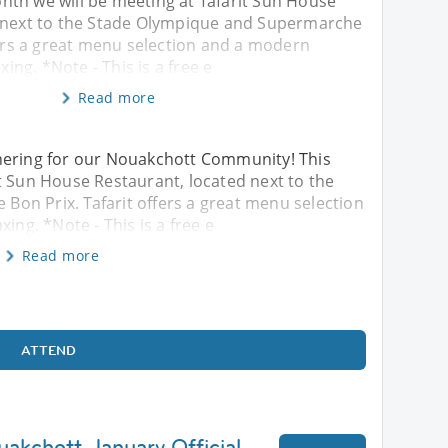
th we will be meeting at Tafarit Sun House
 next to the Stade Olympique and Supermarche
fers a great menu selection and a modern
xing. *Note - This is a free e
Read more
hering for our Nouakchott Community! This
t Sun House Restaurant, located next to the
on Prix. Tafarit offers a great menu selection
ing. *Note - This is a free e
Read more
ATTEND
uakchott January Official