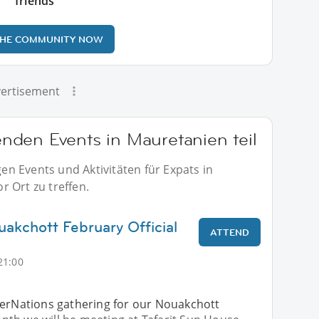
friends
THE COMMUNITY NOW
ertisement
den Events in Mauretanien teil
n Events und Aktivitäten für Expats in
 Ort zu treffen.
uakchott February Official
ATTEND
21:00
terNations gathering for our Nouakchott