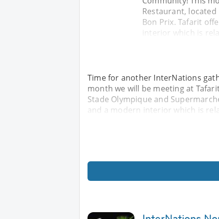
Community! This mon
Restaurant, located
Bon Prix. Tafarit of
interior which is rela
Time for another InterNations gat
month we will be meeting at Tafari
Stade Olympique and Supermarche B
and a modern interior which is relax
InterNations No