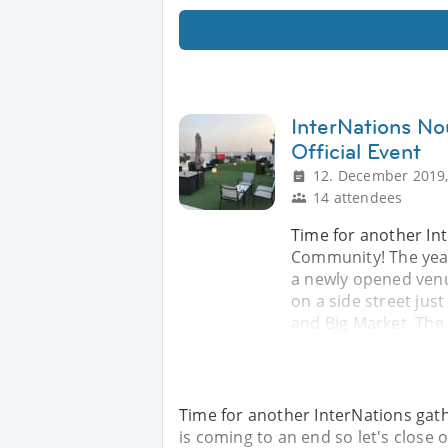
InterNations N
Official Event
12. December 2019,
14 attendees
Time for another In
Community! The year 
a newly opened venue
on a side street ju
and Big Market. The 
Time for another InterNations gat
is coming to an end so let's close 