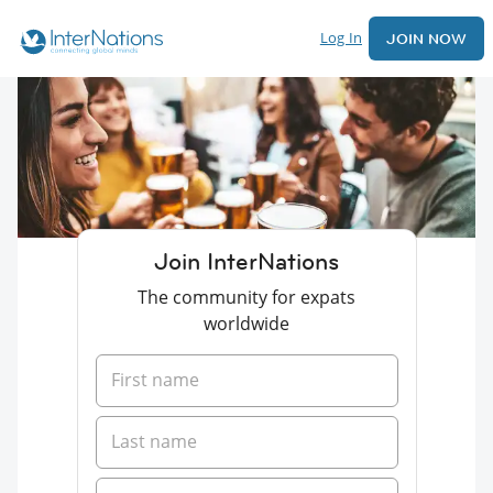
Log In
JOIN NOW
Join InterNations
The community for expats
worldwide