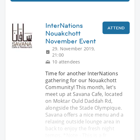
InterNations
ATTEND
Nouakchott
November Event
29. November 2019,
21:00
10 attendees
Time for another InterNations
gathering for our Nouakchott
Community! This month, let's
meet up at Savana Cafe, located
on Moktar Ould Daddah Rd,
alongside the Stade Olympique.
Savana offers a nice menu and a
relaxing outside lounge area in
back to enjoy the fresh night
temps. *Note - This is a fr