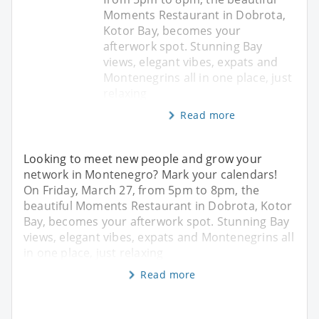
Moments Restaurant in Dobrota,
Kotor Bay, becomes your
afterwork spot. Stunning Bay
views, elegant vibes, expats and
Montenegrins all in one place, just
relaxing
Read more
Looking to meet new people and grow your
network in Montenegro? Mark your calendars!
On Friday, March 27, from 5pm to 8pm, the
beautiful Moments Restaurant in Dobrota, Kotor
Bay, becomes your afterwork spot. Stunning Bay
views, elegant vibes, expats and Montenegrins all
in one place, just relaxing
Read more