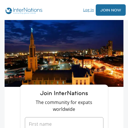
Log In
JOIN NOW
Join InterNations
The community for expats
worldwide