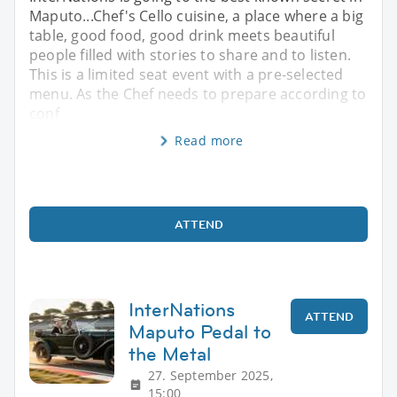
Maputo...Chef's Cello cuisine, a place where a big
table, good food, good drink meets beautiful
people filled with stories to share and to listen.
This is a limited seat event with a pre-selected
menu. As the Chef needs to prepare according to
conf
Read more
ATTEND
InterNations
ATTEND
Maputo Pedal to
the Metal
27. September 2025,
15:00