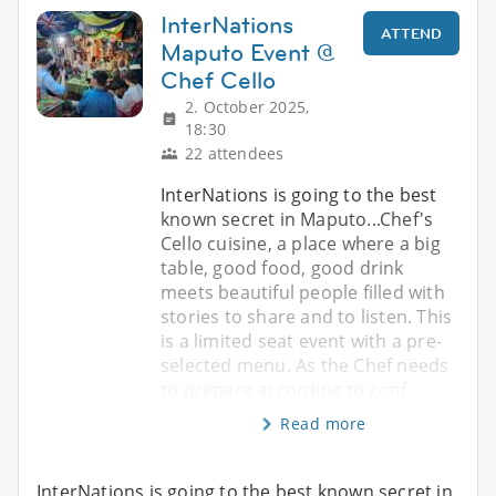
InterNations
ATTEND
Maputo Event @
Chef Cello
2. October 2025,
18:30
22 attendees
InterNations is going to the best
known secret in Maputo...Chef's
Cello cuisine, a place where a big
table, good food, good drink
meets beautiful people filled with
stories to share and to listen. This
is a limited seat event with a pre-
selected menu. As the Chef needs
to prepare according to conf
Read more
InterNations is going to the best known secret in