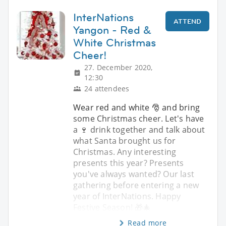
InterNations
ATTEND
Yangon - Red &
White Christmas
Cheer!
27. December 2020,
12:30
24 attendees
Wear red and white 🎅 and bring
some Christmas cheer. Let's have
a 🍷 drink together and talk about
what Santa brought us for
Christmas. Any interesting
presents this year? Presents
you've always wanted? Our last
gathering before entering a new
year of InterNations. Happy
Festive Season! 🎁🎄
Read more