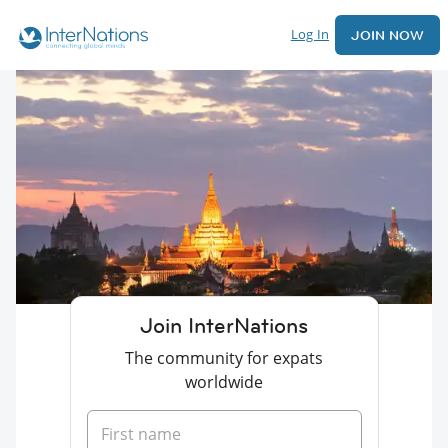
Log In
JOIN NOW
Join InterNations
The community for expats
worldwide