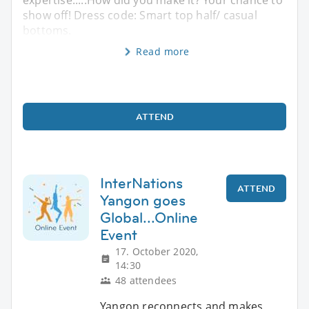
expertise.....How did you make it? Your chance to
show off! Dress code: Smart top half/ casual
bottoms.
Read more
ATTEND
InterNations
ATTEND
Yangon goes
Global...Online
Event
17. October 2020,
14:30
48 attendees
Yangon reconnects and makes