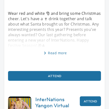
Wear red and white 🎅 and bring some Christmas
cheer. Let's have a 🍷 drink together and talk
about what Santa brought us for Christmas. Any
interesting presents this year? Presents you've
always wanted? Our last gathering before
entering a new year of InterNations. Happy
Festive Season! 🎁🎄
Read more
ATTEND
InterNations
ATTEND
Yangon Virtual