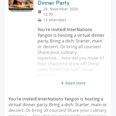
Dinner Party
29. November 2020,
12:30
13 attendees
You're invited! InterNations
Yangon is hosting a virtual dinner
party. Bring a dish: Starter, main
or dessert. Or bring all courses!
Share your culinary
expertise.....How did you make it?
Your chance to show off! Dress
code: Smart top half/ casual
bottoms.
Read more
You're invited! InterNations Yangon is hosting a
virtual dinner party. Bring a dish: Starter, main or
dessert. Or bring all courses! Share your culinary