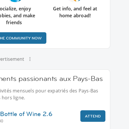
ocialize, enjoy
Get info, and feel at
bbies, and make
home abroad!
friends
THE COMMUNITY NOW
ertisement
ments passionants aux Pays-Bas
tivités mensuels pour expatriés des Pays-Bas
 hors ligne.
Bottle of Wine 2.6
ATTEND
30