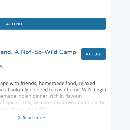
ATTEND
land: A Not-So-Wild Camp
ATTEND
00
cape with friends, homemade food, relaxed
nd absolutely no need to rush home. We’ll begin
emade Indian dinner, rich in flavour,
 of spice. Later, we can slow down and enjoy the
 campfire, a small BBQ,
Read more