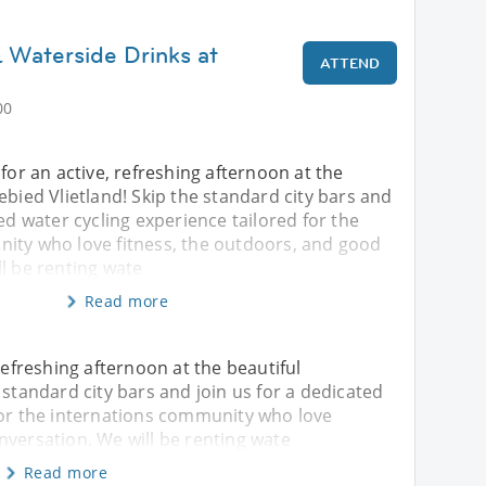
 Waterside Drinks at
ATTEND
00
 for an active, refreshing afternoon at the
ebied Vlietland! Skip the standard city bars and
ted water cycling experience tailored for the
ity who love fitness, the outdoors, and good
l be renting wate
Read more
 refreshing afternoon at the beautiful
 standard city bars and join us for a dedicated
for the internations community who love
nversation. We will be renting wate
Read more