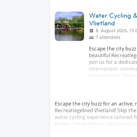
Water Cycling &
Vlietland
8. August 2026, 15:
7 attendees
Escape the city buzz
beautiful Recreatieg
join us for a dedica
internations commun
conversation. We wil
Escape the city buzz for an active,
Recreatiegebied Vlietland! Skip the
water cycling experience tailored 
fitness, the outdoors, and good co