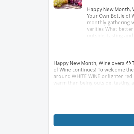
Happy New Month, Wi
Your Own Bottle of
monthly gathering w
varities What bette
outside, tasting an
Happy New Month, Winelovers!🙂 T
of Wine continues! To welcome the
around WHITE WINE or lighter red 
warm than being outside, tasting 