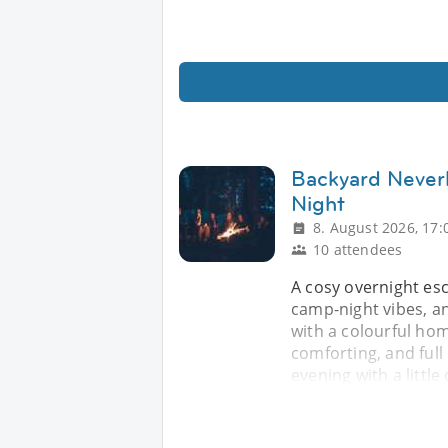
Backyard Never
Night
8. August 2026, 17:
10 attendees
A cosy overnight es
camp-night vibes, a
with a colourful hom
comforting, and full
evening with a little