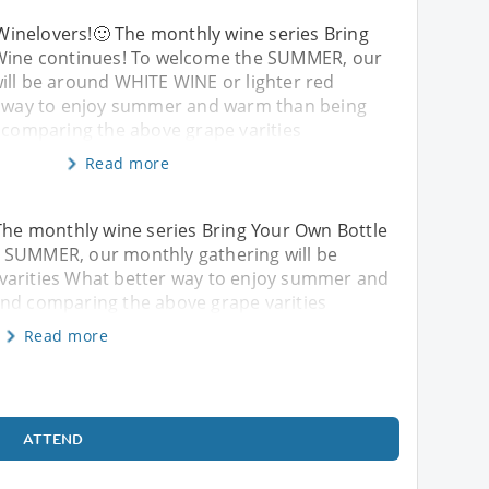
nelovers!🙂 The monthly wine series Bring
 Wine continues! To welcome the SUMMER, our
ill be around WHITE WINE or lighter red
r way to enjoy summer and warm than being
d comparing the above grape varities
Read more
he monthly wine series Bring Your Own Bottle
 SUMMER, our monthly gathering will be
varities What better way to enjoy summer and
and comparing the above grape varities
Read more
ATTEND