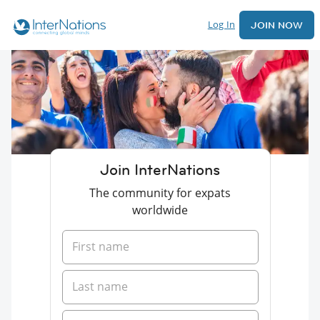
Log In
JOIN NOW
Join InterNations
The community for expats
worldwide