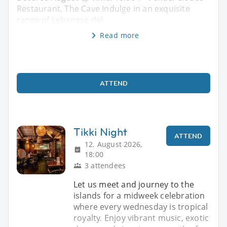
Restaurant, The Cave Indulge in an exquisite
range of Lebanese del
Read more
ATTEND
Tikki Night
ATTEND
12. August 2026,
18:00
3 attendees
Let us meet and journey to the
islands for a midweek celebration
where every wednesday is tropical
royalty. Enjoy vibrant music, exotic