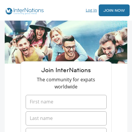
Log In
JOIN NOW
Join InterNations
The community for expats
worldwide