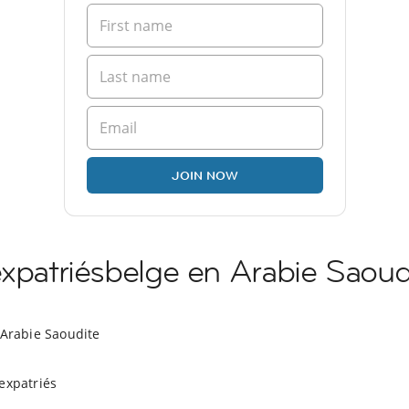
JOIN NOW
expatriésbelge en Arabie Saoud
 Arabie Saoudite
expatriés