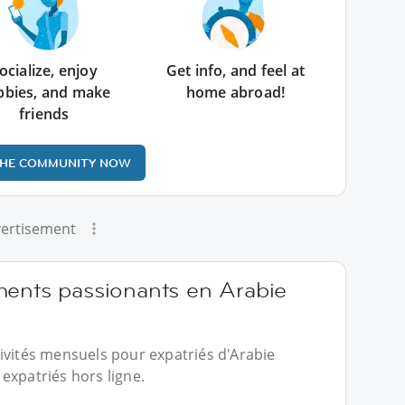
ocialize, enjoy
Get info, and feel at
bbies, and make
home abroad!
friends
THE COMMUNITY NOW
ertisement
ments passionants en Arabie
ivités mensuels pour expatriés d'Arabie
expatriés hors ligne.