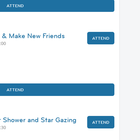
ATTEND
s & Make New Friends
ATTEND
:00
ATTEND
r Shower and Star Gazing
ATTEND
:30