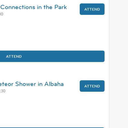
 Connections in the Park
ATTEND
30
ATTEND
eteor Shower in Albaha
ATTEND
:30