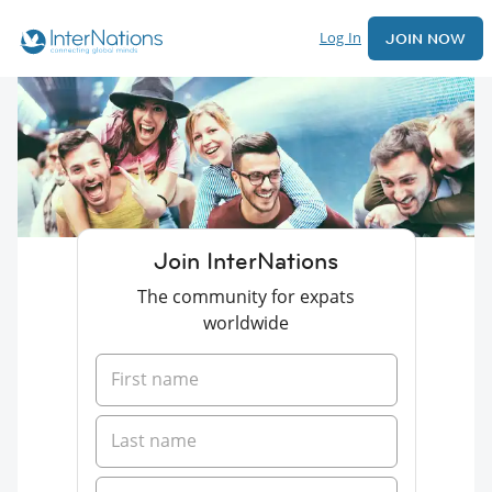
Log In
JOIN NOW
Join InterNations
The community for expats
worldwide