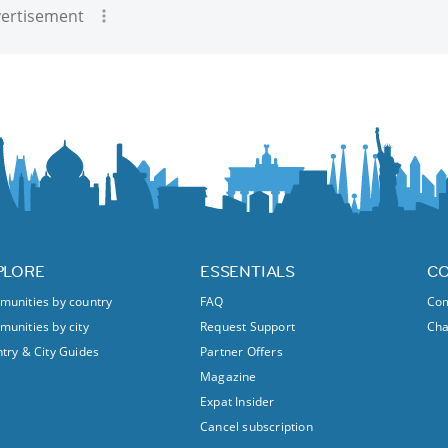
ertisement
PLORE
ESSENTIALS
C
unities by country
FAQ
Com
unities by city
Request Support
Ch
try & City Guides
Partner Offers
Magazine
Expat Insider
Cancel subscription