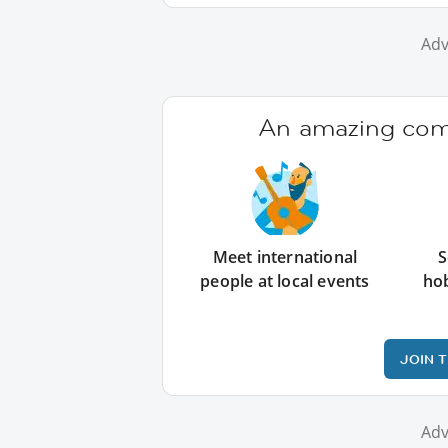
Adv
An amazing comm
Meet international
S
people at local events
ho
JOIN 
Adv