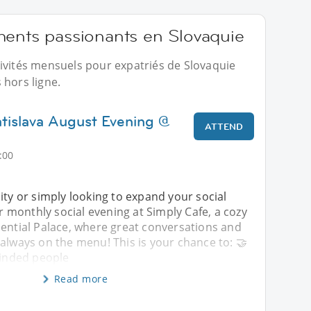
ments passionants en Slovaquie
ivités mensuels pour expatriés de Slovaquie
 hors ligne.
atislava August Evening @
ATTEND
:00
ity or simply looking to expand your social
ur monthly social evening at Simply Cafe, a cozy
dential Palace, where great conversations and
always on the menu! This is your chance to: 🤝
minded people
Read more