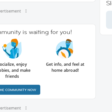
S
ertisement
unity is waiting for you!
ocialize, enjoy
Get info, and feel at
bbies, and make
home abroad!
friends
THE COMMUNITY NOW
ertisement