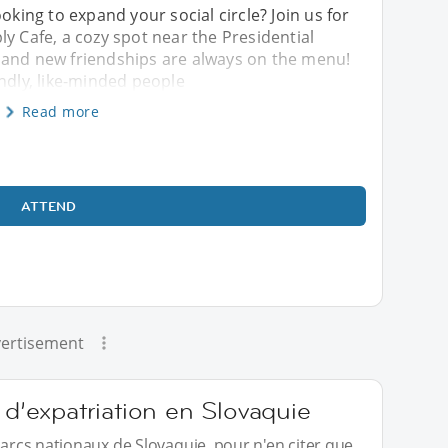
oking to expand your social circle? Join us for
y Cafe, a cozy spot near the Presidential
 and new friendships are always on the menu!
endly, like-minded people
Read more
ATTEND
ertisement
 d’expatriation en Slovaquie
parcs nationaux de Slovaquie, pour n'en citer que