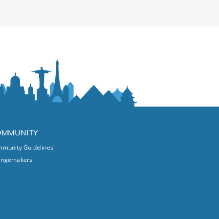
OMMUNITY
munity Guidelines
angemakers