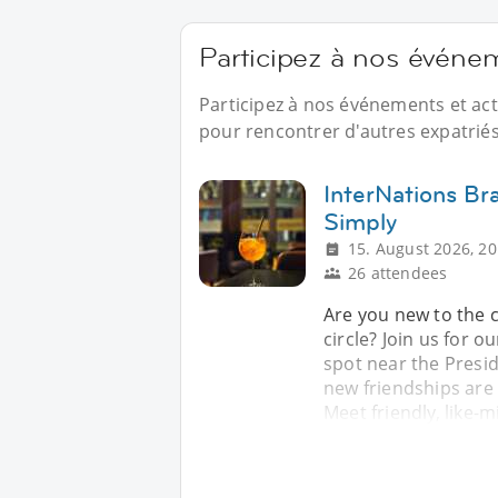
Participez à nos événe
Participez à nos événements et act
pour rencontrer d'autres expatriés
InterNations Br
Simply
15. August 2026, 20
26 attendees
Are you new to the c
circle? Join us for o
spot near the Presi
new friendships are 
Meet friendly, like-