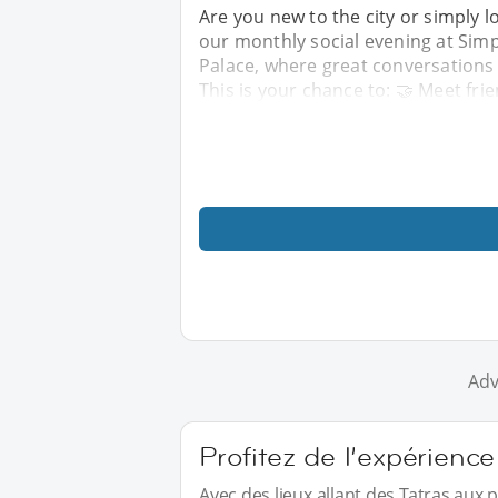
Are you new to the city or simply lo
our monthly social evening at Simpl
Palace, where great conversations
This is your chance to: 🤝 Meet fri
Adv
Profitez de l’expérience
Avec des lieux allant des Tatras aux 