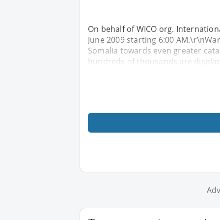
On behalf of WICO org. Internationa
June 2009 starting 6:00 AM.\r\nWar
Somalia towards even greater cata
hundreds of thousands are displac
Adv