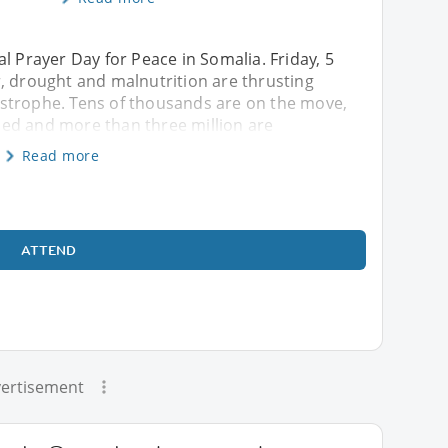
l Prayer Day for Peace in Somalia. Friday, 5
, drought and malnutrition are thrusting
strophe. Tens of thousands are on the move,
ed and more than three million are
Read more
ATTEND
ertisement