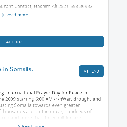
urant Contact; Hashim Ali 2521-558-36982
Read more
ATTEND
 in Somalia.
ATTEND
g. International Prayer Day for Peace in
une 2009 starting 6:00 AM.\r\nWar, drought and
rusting Somalia towards even greater
f thousands are on the move, hundreds of
aced and more than three million are
Read more