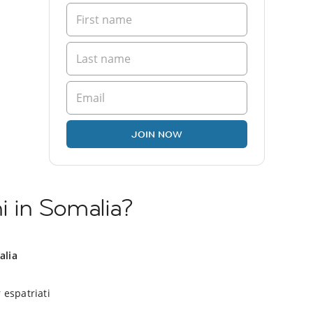
JOIN NOW
ni in Somalia?
alia
 espatriati