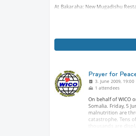
At Bakaraha: New Mugadishu Resta
Prayer for Peace
3. June 2009, 19:00
1 attendees
On behalf of WICO or
Somalia. Friday, 5 J
malnutrition are th
catastrophe. Tens o
thousands are displ