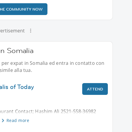
THE COMMUNITY NOW
ertisement
 in Somalia
li per expat in Somalia ed entra in contatto con
imile alla tua.
lis of Today
ATTEND
urant Contact; Hashim Ali 2521-558-36982
Read more