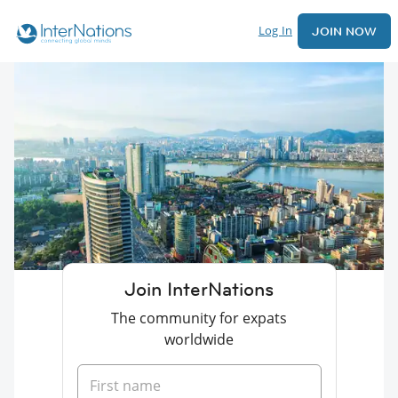
Log In
JOIN NOW
Join InterNations
The community for expats
worldwide