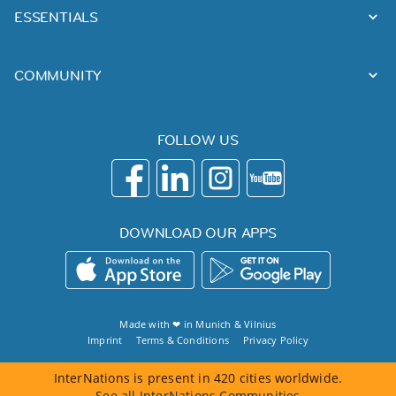
ESSENTIALS
COMMUNITY
FOLLOW US
DOWNLOAD OUR APPS
Made with ❤ in
Munich
&
Vilnius
Imprint
Terms & Conditions
Privacy Policy
InterNations is present in 420 cities worldwide.
See all InterNations Communities