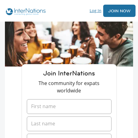
Log In
JOIN NOW
Join InterNations
The community for expats
worldwide