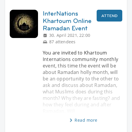
InterNations
ATTEND
Khartoum Online
Ramadan Event
30. April 2021, 22:00
87 attendees
You are invited to Khartoum
Internations community monthly
event, this time the event will be
about Ramadan holly month, will
be an opportunity to the other to
ask and discuss about Ramadan,
what Muslims does during this
month? Why they are fasting? and
how they feel during and after
Ramadan. Will
Read more