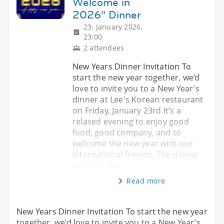
Welcome in
2026" Dinner
23. January 2026,
23:00
2 attendees
New Years Dinner Invitation To
start the new year together, we’d
love to invite you to a New Year’s
dinner at Lee's Korean restaurant
on Friday, January 23rd It’s a
relaxed evening to enjoy good
food, good company, and to
welcome the new year with our
international friends. The dinner
will coat ab
Read more
New Years Dinner Invitation To start the new year
together, we’d love to invite you to a New Year’s