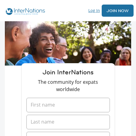
Log In
JOIN NOW
Join InterNations
The community for expats
worldwide