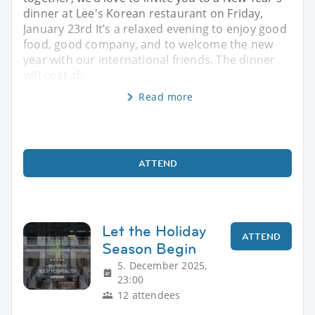
dinner at Lee's Korean restaurant on Friday,
January 23rd It’s a relaxed evening to enjoy good
food, good company, and to welcome the new
year with our international friends. The dinner
will coat ab
Read more
ATTEND
Let the Holiday
ATTEND
Season Begin
5. December 2025,
23:00
12 attendees