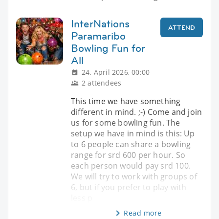
InterNations
ATTEND
Paramaribo
Bowling Fun for
All
24. April 2026, 00:00
2 attendees
This time we have something
different in mind. ;-) Come and join
us for some bowling fun. The
setup we have in mind is this: Up
to 6 people can share a bowling
range for srd 600 per hour. So
each person would pay srd 100.
We will try to work with groups of
6, but if you prefer to play with
less p
Read more