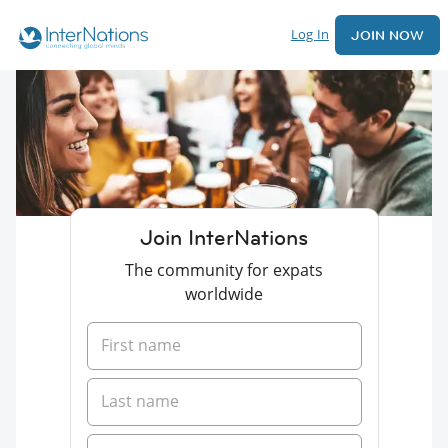
Log In
JOIN NOW
Join InterNations
The community for expats
worldwide