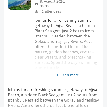
8. August 2026,
08:00
12 attendees
Join us for a refreshing summer
getaway to Ağva Beach, a hidden
Black Sea gem just 2 hours from
Istanbul. Nestled between the
Göksu and Yeşilçay Rivers, Ağva
offers the perfect blend of lush
nature, golden beaches, crystal-
clear waters, and breathtaking
sunsets. Spend the day swimming
where the riv
Read more
Join us for a refreshing summer getaway to Ağva
Beach, a hidden Black Sea gem just 2 hours from
Istanbul. Nestled between the Göksu and Yeşilçay
Rivers, Ağva offers the perfect blend of lush