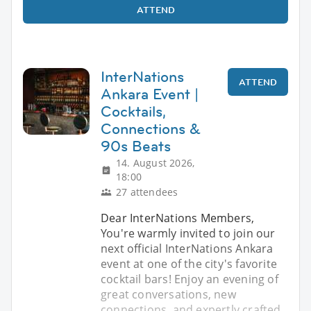
ATTEND
InterNations
ATTEND
Ankara Event |
Cocktails,
Connections &
90s Beats
14. August 2026,
18:00
27 attendees
Dear InterNations Members,
You're warmly invited to join our
next official InterNations Ankara
event at one of the city's favorite
cocktail bars! Enjoy an evening of
great conversations, new
connections, and expertly crafted