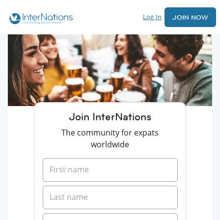
Log In
JOIN NOW
Join InterNations
The community for expats
worldwide