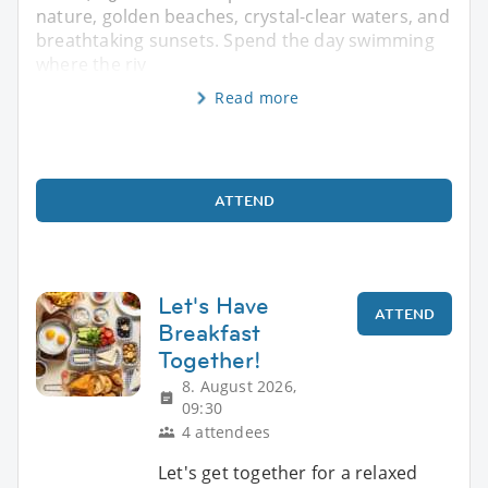
nature, golden beaches, crystal-clear waters, and
breathtaking sunsets. Spend the day swimming
where the riv
Read more
ATTEND
Let's Have
ATTEND
Breakfast
Together!
8. August 2026,
09:30
4 attendees
Let's get together for a relaxed