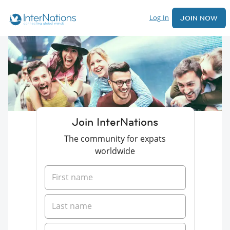
Log In
JOIN NOW
Join InterNations
The community for expats
worldwide