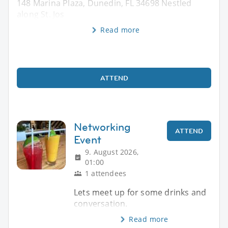
148 Marina Plaza, Dunedin, FL 34698 Nestled
along St. Jos
Read more
ATTEND
Networking
ATTEND
Event
9. August 2026,
01:00
1 attendees
Lets meet up for some drinks and
conversation.
Read more