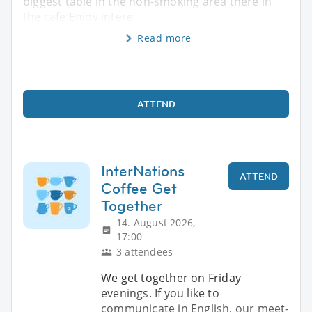
biggest table in the non-smoking area there in
the cafe Enjoy intere
Read more
ATTEND
InterNations
ATTEND
Coffee Get
Together
14. August 2026,
17:00
3 attendees
We get together on Friday
evenings. If you like to
communicate in English, our meet-