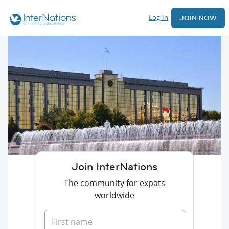
Log In
JOIN NOW
Join InterNations
The community for expats
worldwide