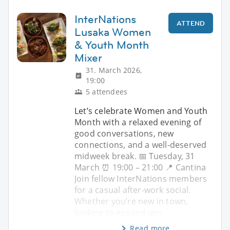
InterNations
ATTEND
Lusaka Women
& Youth Month
Mixer
31. March 2026,
19:00
5 attendees
Let’s celebrate Women and Youth
Month with a relaxed evening of
good conversations, new
connections, and a well-deserved
midweek break. 📅 Tuesday, 31
March ⏰ 19:00 – 21:00 📍 Cantina
Join fellow InterNations members
for a casual after-work social.
Whether you’re new in town,
looking to expand you
Read more