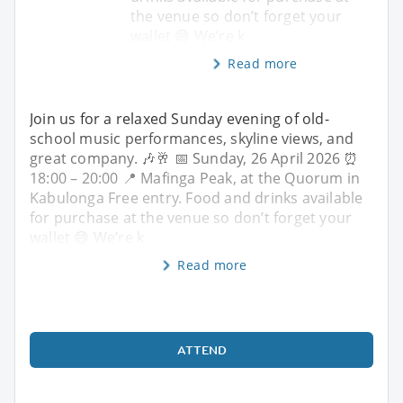
the venue so don’t forget your
wallet 😄 We’re k
Read more
Join us for a relaxed Sunday evening of old-
school music performances, skyline views, and
great company. 🎶🥂 📅 Sunday, 26 April 2026 ⏰
18:00 – 20:00 📍 Mafinga Peak, at the Quorum in
Kabulonga Free entry. Food and drinks available
for purchase at the venue so don’t forget your
wallet 😄 We’re k
Read more
ATTEND