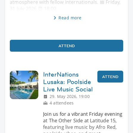
atmosphere with fellow internationals. 📅 Friday,
31 July 2026 ⏰ 18:00
Read more
ATTEND
InterNations
ATTEND
Lusaka: Poolside
Live Music Social
29. May 2026, 19:00
4 attendees
Join us for a vibrant Friday evening
at The Other Side at Latitude 15,
featuring live music by Afro Red,