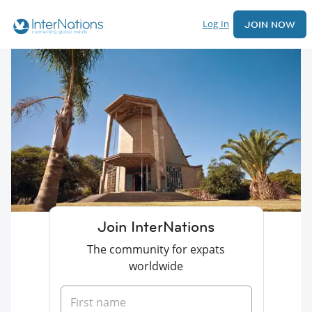
Log In
JOIN NOW
Join InterNations
The community for expats
worldwide