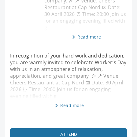
company. 🎉 📍 Venue: Cheers
Restaurant at Cap Nord 📅 Date:
30 April 2026 ⏰ Time: 20:00 Join us
for an engaging evening filled with
g
Read more
In recognition of your hard work and dedication,
you are warmly invited to celebrate Worker’s Day
with us in an atmosphere of relaxation,
appreciation, and great company. 🎉 📍 Venue:
Cheers Restaurant at Cap Nord 📅 Date: 30 April
2026 ⏰ Time: 20:00 Join us for an engaging
evening filled with g
Read more
ATTEND