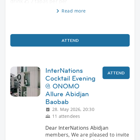
drink 🌮 2 tapas per per
Read more
ATTEND
InterNations
ATTEND
Cocktail Evening
@ ONOMO
Allure Abidjan
Baobab
28. May 2026, 20:30
11 attendees
Dear InterNations Abidjan
members, We are pleased to invite