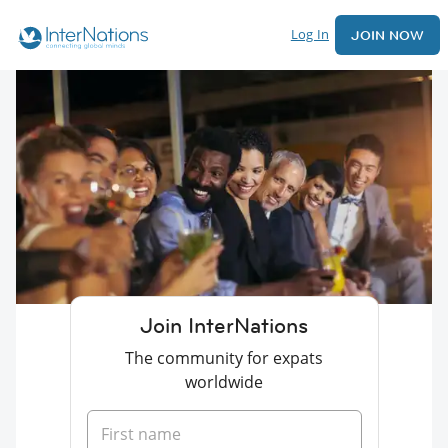
Log In
JOIN NOW
Join InterNations
The community for expats
worldwide