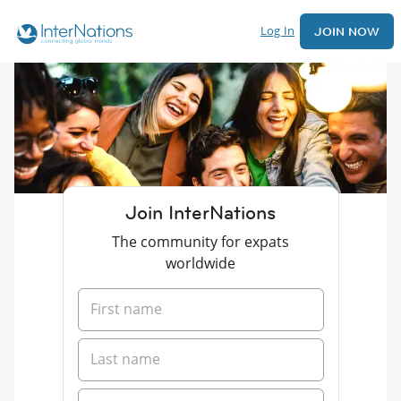
Log In
JOIN NOW
Join InterNations
The community for expats
worldwide