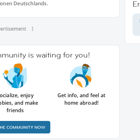
Er
onen Deutschlands.
ertisement
unity is waiting for you!
ocialize, enjoy
Get info, and feel at
bbies, and make
home abroad!
friends
THE COMMUNITY NOW