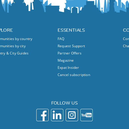
PLORE
ESSENTIALS
C
unities by country
FAQ
Com
unities by city
Request Support
Ch
try & City Guides
Partner Offers
Magazine
Expat Insider
Cancel subscription
FOLLOW US