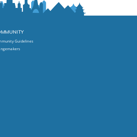
OMMUNITY
munity Guidelines
angemakers