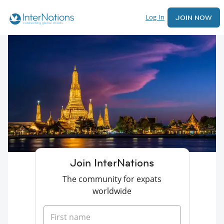
Log In
JOIN NOW
Join InterNations
The community for expats
worldwide