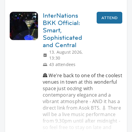
InterNations
ATTEND
BKK Official:
Smart,
Sophisticated
and Central
13. August 2026,
13:30
43 attendees
🏯 We're back to one of the coolest
venues in town at this wonderful
space just oozing with
contemporary elegance and a
vibrant atmosphere - AND it has a
direct link from Asok BTS. 🎸 There
will be a live music performance
from 9.30pm until after midnight -
so feel free to stay on late and