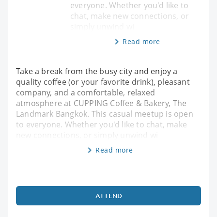
everyone. Whether you'd like to
chat, make new connections, or
simply unwind wi
Read more
Take a break from the busy city and enjoy a
quality coffee (or your favorite drink), pleasant
company, and a comfortable, relaxed
atmosphere at CUPPING Coffee & Bakery, The
Landmark Bangkok. This casual meetup is open
to everyone. Whether you'd like to chat, make
new connections, or simply unwind wi
Read more
ATTEND