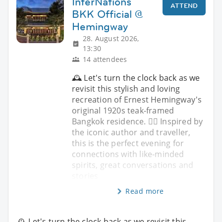
InterNations
ATTEND
BKK Official @
Hemingway
28. August 2026,
13:30
14 attendees
🕰️ Let's turn the clock back as we
revisit this stylish and loving
recreation of Ernest Hemingway's
original 1920s teak-framed
Bangkok residence. ✍🏼 Inspired by
the iconic author and traveller,
this is the perfect evening for
connections with like-minded
spirits, great conversations and
stories
Read more
🕰️ Let's turn the clock back as we revisit this