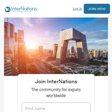
Log In
JOIN NOW
Join InterNations
The community for expats
worldwide